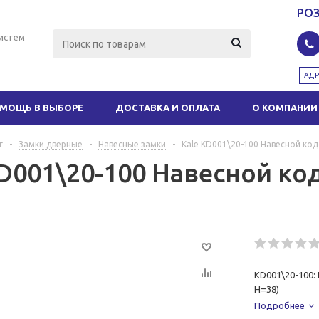
РО
истем
АДР
МОЩЬ В ВЫБОРЕ
ДОСТАВКА И ОПЛАТА
О КОМПАНИИ
г
-
Замки дверные
-
Навесные замки
-
Kale KD001\20-100 Навесной ко
KD001\20-100 Навесной к
KD001\20-100:
H=38)
Подробнее