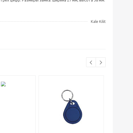
трех цифр. Размеры замка: ширина 27 мм, высота 38 мм.
Kale Kilit
Хиты прода