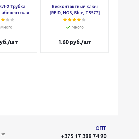
КЛ-2 Трубка
Бесконтактный ключ
Цифрал 
 абонентская
[RFID, NO3, Blue, T5577]
домофон
Много
Много
уб.
/шт
1.60
руб.
/шт
35
ОПТ
оре
+375 17 388 74 90