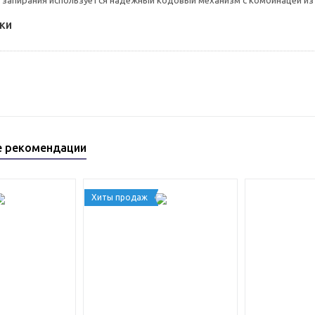
 запирания используется надежный кодовый механизм с комбинацей из 
ки
е рекомендации
Хиты продаж