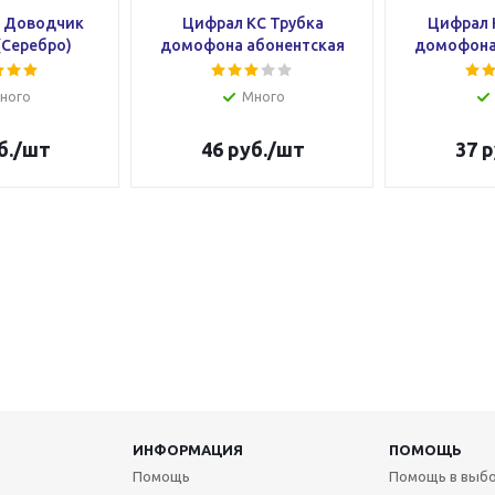
0 Доводчик
Цифрал КС Трубка
Цифрал 
(Серебро)
домофона абонентская
домофона
ного
Много
б.
/шт
46
руб.
/шт
37
р
ИНФОРМАЦИЯ
ПОМОЩЬ
Помощь
Помощь в выб